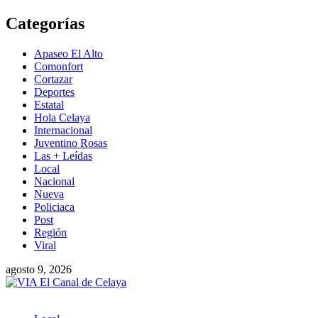
Saltar
Categorías
al
contenido
Apaseo El Alto
Comonfort
Cortazar
Deportes
Estatal
Hola Celaya
Internacional
Juventino Rosas
Las + Leídas
Local
Nacional
Nueva
Policiaca
Post
Región
Viral
agosto 9, 2026