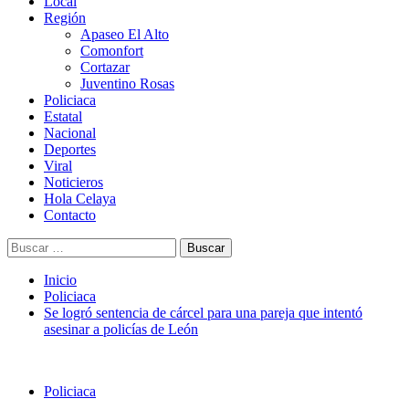
Menú
Local
principal
Región
Apaseo El Alto
Comonfort
Cortazar
Juventino Rosas
Policiaca
Estatal
Nacional
Deportes
Viral
Noticieros
Hola Celaya
Contacto
Buscar:
Inicio
Policiaca
Se logró sentencia de cárcel para una pareja que intentó
asesinar a policías de León
Policiaca