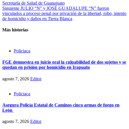
Secretaría de Salud de Guanajuato
navigation
Siguiente
JULIO “N” y JOSÉ GUADALUPE “N” fueron
vinculados a proceso penal por privación de la libertad, robo, intento
de homicidio y daños en Tierra Blanca
Más historias
Policiaca
FGE demuestra en juicio oral la culpabilidad de dos sujetos y se
quedan en prisión por homicidio en Irapuato
agosto 7, 2026
Editor
Policiaca
Asegura Policía Estatal de Caminos cinco armas de fuego en
León
agosto 7, 2026
Editor