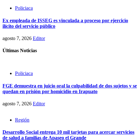
Policiaca
Ex empleada de ISSEG es vinculada a proceso por ejercicio
ilícito del servicio público
agosto 7, 2026
Editor
Últimas Noticias
Policiaca
FGE demuestra en juicio oral la culpabilidad de dos sujetos y se
quedan en prisión por homicidio en Irapuato
agosto 7, 2026
Editor
Región
Desarrollo Social entrega 10 mil tarjetas para acercar servicios
de salud a familias de Apaseo el Grande