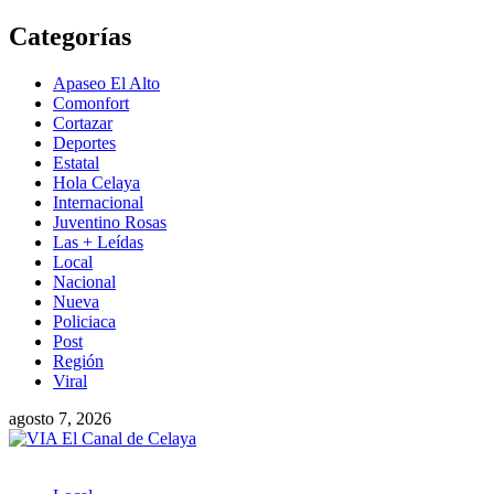
Saltar
Categorías
al
contenido
Apaseo El Alto
Comonfort
Cortazar
Deportes
Estatal
Hola Celaya
Internacional
Juventino Rosas
Las + Leídas
Local
Nacional
Nueva
Policiaca
Post
Región
Viral
agosto 7, 2026