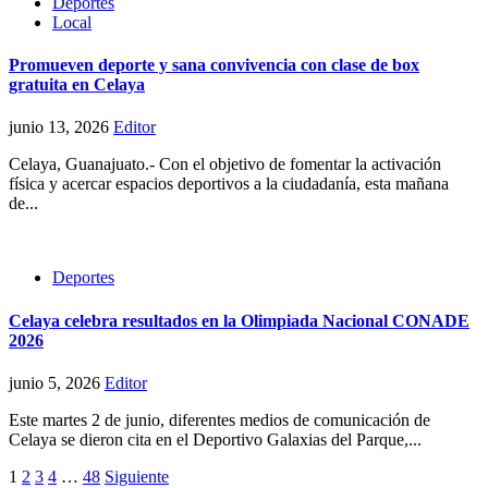
Deportes
Local
Promueven deporte y sana convivencia con clase de box
gratuita en Celaya
junio 13, 2026
Editor
Celaya, Guanajuato.- Con el objetivo de fomentar la activación
física y acercar espacios deportivos a la ciudadanía, esta mañana
de...
Deportes
Celaya celebra resultados en la Olimpiada Nacional CONADE
2026
junio 5, 2026
Editor
Este martes 2 de junio, diferentes medios de comunicación de
Celaya se dieron cita en el Deportivo Galaxias del Parque,...
Paginación
1
2
3
4
…
48
Siguiente