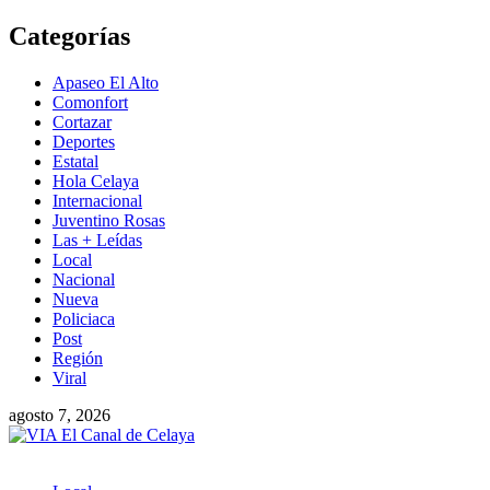
Saltar
Categorías
al
contenido
Apaseo El Alto
Comonfort
Cortazar
Deportes
Estatal
Hola Celaya
Internacional
Juventino Rosas
Las + Leídas
Local
Nacional
Nueva
Policiaca
Post
Región
Viral
agosto 7, 2026