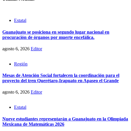
Estatal
Guanajuato se posiciona en segundo lugar nacional en
procuración de órganos por muerte encefálica.
agosto 6, 2026
Editor
Región
Mesas de Atención Social fortalecen la coordinación para el
proyecto del tren Querétaro-Irapuato en Apaseo el Grande
agosto 6, 2026
Editor
Estatal
Nueve estudiantes representarán a Guanajuato en la Olimpiada
Mexicana de Matemáticas 2026