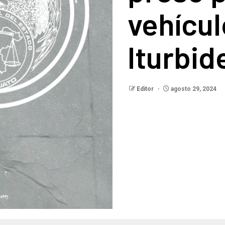
vehícul
Iturbid
Editor
agosto 29, 2024