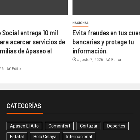
NACIONAL
 Social entrega 10 mil
Evita fraudes en tus cue
para acercar servicios de
bancarias y protege tu
amilias de Apaseo el
información.
agosto 7, 2026
Editor
026
Editor
CATEGORÍAS
Apaseo El Alto
Comonfort
Cortazar
Deportes
Estatal
Hola Celaya
Internacional