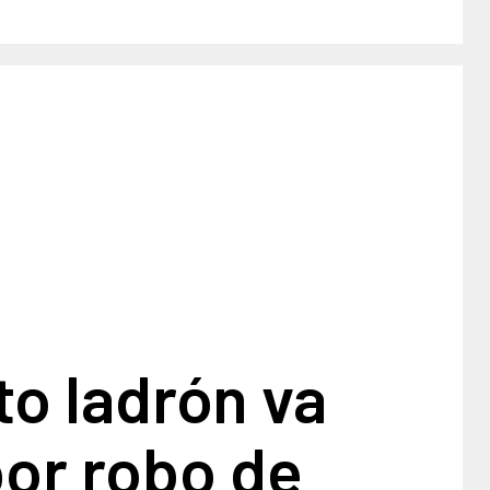
o ladrón va
or robo de