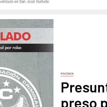
vehículo en San José Iturbide
POLICIACA
Presunt
preso p