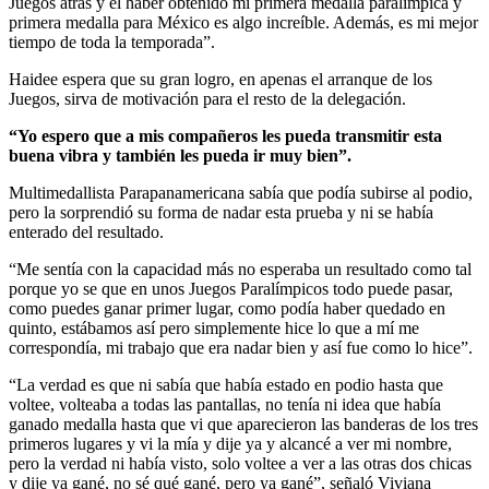
Juegos atrás y el haber obtenido mi primera medalla paralímpica y
primera medalla para México es algo increíble. Además, es mi mejor
tiempo de toda la temporada”.
Haidee espera que su gran logro, en apenas el arranque de los
Juegos, sirva de motivación para el resto de la delegación.
“Yo espero que a mis compañeros les pueda transmitir esta
buena vibra y también les pueda ir muy bien”.
Multimedallista Parapanamericana sabía que podía subirse al podio,
pero la sorprendió su forma de nadar esta prueba y ni se había
enterado del resultado.
“Me sentía con la capacidad más no esperaba un resultado como tal
porque yo se que en unos Juegos Paralímpicos todo puede pasar,
como puedes ganar primer lugar, como podía haber quedado en
quinto, estábamos así pero simplemente hice lo que a mí me
correspondía, mi trabajo que era nadar bien y así fue como lo hice”.
“La verdad es que ni sabía que había estado en podio hasta que
voltee, volteaba a todas las pantallas, no tenía ni idea que había
ganado medalla hasta que vi que aparecieron las banderas de los tres
primeros lugares y vi la mía y dije ya y alcancé a ver mi nombre,
pero la verdad ni había visto, solo voltee a ver a las otras dos chicas
y dije ya gané, no sé qué gané, pero ya gané”, señaló Viviana