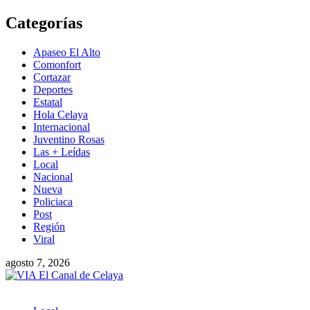
Saltar
Categorías
al
contenido
Apaseo El Alto
Comonfort
Cortazar
Deportes
Estatal
Hola Celaya
Internacional
Juventino Rosas
Las + Leídas
Local
Nacional
Nueva
Policiaca
Post
Región
Viral
agosto 7, 2026