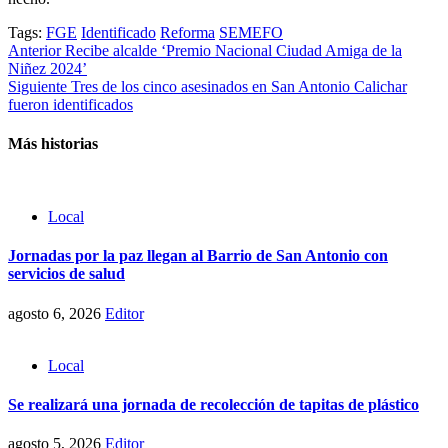
Tags:
FGE
Identificado
Reforma
SEMEFO
Post
Anterior
Recibe alcalde ‘Premio Nacional Ciudad Amiga de la
Niñez 2024’
navigation
Siguiente
Tres de los cinco asesinados en San Antonio Calichar
fueron identificados
Más historias
Local
Jornadas por la paz llegan al Barrio de San Antonio con
servicios de salud
agosto 6, 2026
Editor
Local
Se realizará una jornada de recolección de tapitas de plástico
agosto 5, 2026
Editor