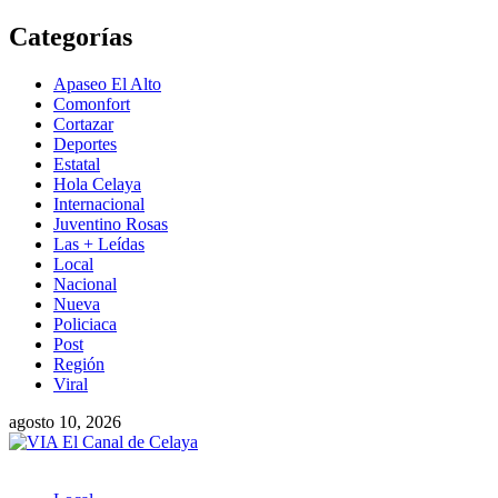
Saltar
Categorías
al
contenido
Apaseo El Alto
Comonfort
Cortazar
Deportes
Estatal
Hola Celaya
Internacional
Juventino Rosas
Las + Leídas
Local
Nacional
Nueva
Policiaca
Post
Región
Viral
agosto 10, 2026