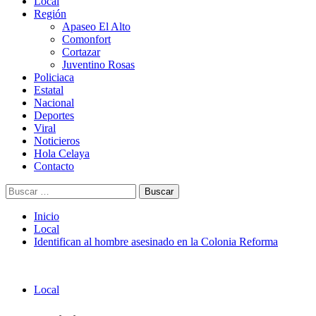
Menú
Local
principal
Región
Apaseo El Alto
Comonfort
Cortazar
Juventino Rosas
Policiaca
Estatal
Nacional
Deportes
Viral
Noticieros
Hola Celaya
Contacto
Buscar:
Inicio
Local
Identifican al hombre asesinado en la Colonia Reforma
Local