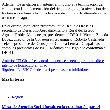
Además, los invitaron a mantener el impulso a la tecnificación del
campo, con la implementación del riego por goteo, la nivelación de
las tierras con láser y la consideración de cultivos de alternativa que
usen menos agua.
En el evento, estuvieron presentes Paulo Bañuelos Rosales,
secretario de Desarrollo Agroalimentario y Rural del Estado;
Agustín Robles Montenegro, presidente del DR011; Vicente Zepeda
López, director de la Conagua en Guanajuato; Roberto Castañeda
Tejeda, presidente del Consejo de Cuenca Lerma – Chapala, así
como los presidentes de los 11 Módulos de Riego que conforman el
DR011.
Post
Anterior
“El Chato” es vinculado a proceso penal por homicidio e
intento de homicidio en Silao
navigation
Siguiente
La SSCC detiene a 4 personas con inhibidores
Más historias
Región
Mesas de Atención Social fortalecen la coordinación para el