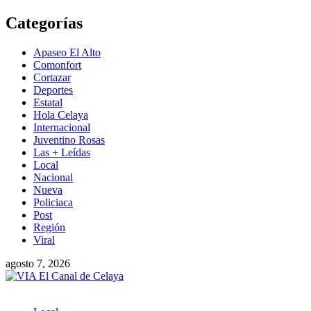
Saltar
Categorías
al
contenido
Apaseo El Alto
Comonfort
Cortazar
Deportes
Estatal
Hola Celaya
Internacional
Juventino Rosas
Las + Leídas
Local
Nacional
Nueva
Policiaca
Post
Región
Viral
agosto 7, 2026