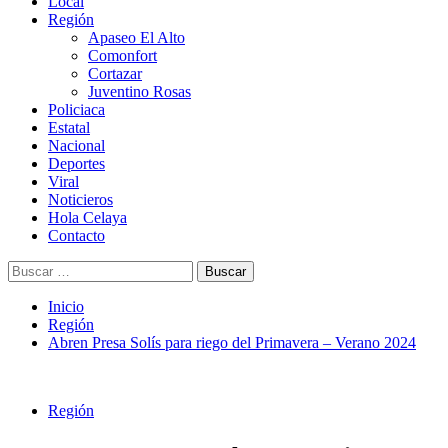
Menú
Local
principal
Región
Apaseo El Alto
Comonfort
Cortazar
Juventino Rosas
Policiaca
Estatal
Nacional
Deportes
Viral
Noticieros
Hola Celaya
Contacto
Buscar:
Inicio
Región
Abren Presa Solís para riego del Primavera – Verano 2024
Región