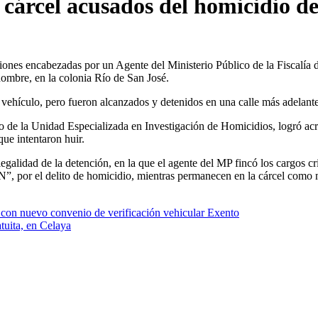
 cárcel acusados del homicidio 
iones encabezadas por un Agente del Ministerio Público de la Fiscalía 
hombre, en la colonia Río de San José.
un vehículo, pero fueron alcanzados y detenidos en una calle más adelant
o de la Unidad Especializada en Investigación de Homicidios, logró acred
ue intentaron huir.
 legalidad de la detención, en la que el agente del MP fincó los cargos 
 delito de homicidio, mientras permanecen en la cárcel como me
s con nuevo convenio de verificación vehicular Exento
tuita, en Celaya