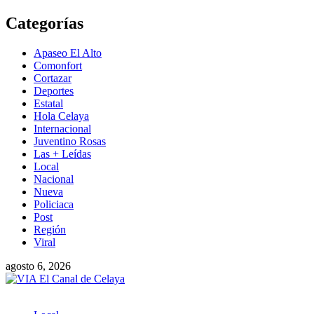
Saltar
Categorías
al
contenido
Apaseo El Alto
Comonfort
Cortazar
Deportes
Estatal
Hola Celaya
Internacional
Juventino Rosas
Las + Leídas
Local
Nacional
Nueva
Policiaca
Post
Región
Viral
agosto 6, 2026