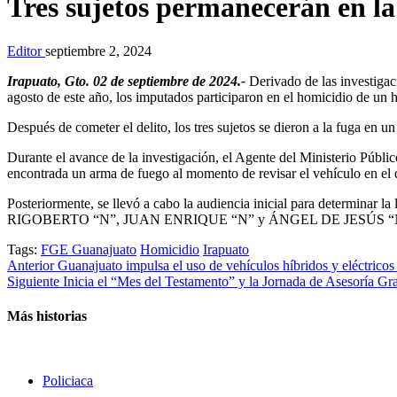
Tres sujetos permanecerán en la
Editor
septiembre 2, 2024
Irapuato, Gto. 02 de septiembre de 2024.-
Derivado de las investigac
agosto de este año, los imputados participaron en el homicidio de un 
Después de cometer el delito, los tres sujetos se dieron a la fuga en 
Durante el avance de la investigación, el Agente del Ministerio Públic
encontrada un arma de fuego al momento de revisar el vehículo en el q
Posteriormente, se llevó a cabo la audiencia inicial para determinar la
RIGOBERTO “N”, JUAN ENRIQUE “N” y ÁNGEL DE JESÚS “N”, por el
Tags:
FGE Guanajuato
Homicidio
Irapuato
Post
Anterior
Guanajuato impulsa el uso de vehículos híbridos y eléctrico
Siguiente
Inicia el “Mes del Testamento” y la Jornada de Asesoría Gra
navigation
Más historias
Policiaca