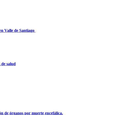
en Valle de Santiago
s de salud
ón de órganos por muerte encefálica.