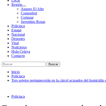
Menú
Local
principal
Región
Apaseo El Alto
Comonfort
Cortazar
Juventino Rosas
Policiaca
Estatal
Nacional
Deportes
Viral
Noticieros
Hola Celaya
Contacto
Buscar:
Inicio
Policiaca
Tres sujetos permanecerán en la cárcel acusados del homicidio
Policiaca