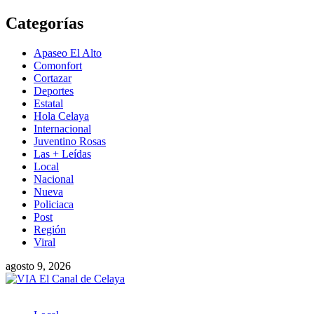
Saltar
Categorías
al
contenido
Apaseo El Alto
Comonfort
Cortazar
Deportes
Estatal
Hola Celaya
Internacional
Juventino Rosas
Las + Leídas
Local
Nacional
Nueva
Policiaca
Post
Región
Viral
agosto 9, 2026