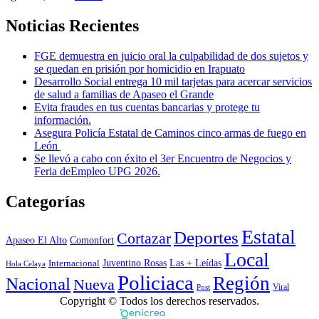
Noticias Recientes
FGE demuestra en juicio oral la culpabilidad de dos sujetos y
se quedan en prisión por homicidio en Irapuato
Desarrollo Social entrega 10 mil tarjetas para acercar servicios
de salud a familias de Apaseo el Grande
Evita fraudes en tus cuentas bancarias y protege tu
información.
Asegura Policía Estatal de Caminos cinco armas de fuego en
León
Se llevó a cabo con éxito el 3er Encuentro de Negocios y
Feria deEmpleo UPG 2026.
Categorías
Estatal
Deportes
Cortazar
Apaseo El Alto
Comonfort
Local
Juventino Rosas
Las + Leídas
Internacional
Hola Celaya
Policiaca
Región
Nacional
Nueva
Viral
Post
Copyright © Todos los derechos reservados.
Powered by
www.genicrea.com