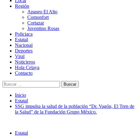
Menú
Local
principal
Región
Apaseo El Alto
Comonfort
Cortazar
Juventino Rosas
Policiaca
Estatal
Nacional
Deportes
Viral
Noticieros
Hola Celaya
Contacto
Buscar:
Inicio
Estatal
SSG impulsa la salud de la población “Dr. Vagón, El Tren de
la Salud” de la Fundación Grupo México.
Estatal