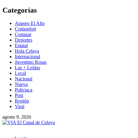
Saltar
Categorías
al
contenido
Apaseo El Alto
Comonfort
Cortazar
Deportes
Estatal
Hola Celaya
Internacional
Juventino Rosas
Las + Leídas
Local
Nacional
Nueva
Policiaca
Post
Región
Viral
agosto 9, 2026