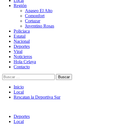
Menú
Local
principal
Región
Apaseo El Alto
Comonfort
Cortazar
Juventino Rosas
Policiaca
Estatal
Nacional
Deportes
Viral
Noticieros
Hola Celaya
Contacto
Buscar:
Inicio
Local
Rescatan la Deportiva Sur
Deportes
Local