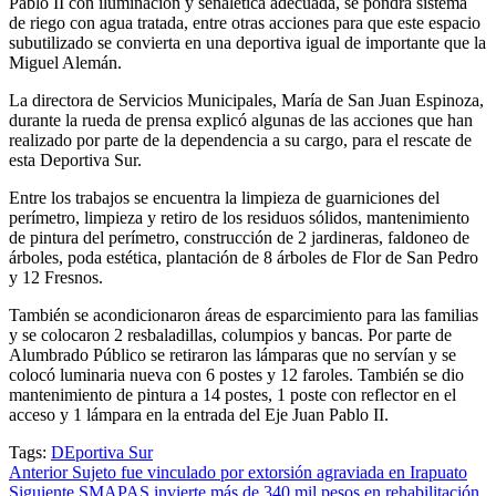
Pablo II con iluminación y señalética adecuada, se pondrá sistema
de riego con agua tratada, entre otras acciones para que este espacio
subutilizado se convierta en una deportiva igual de importante que la
Miguel Alemán.
La directora de Servicios Municipales, María de San Juan Espinoza,
durante la rueda de prensa explicó algunas de las acciones que han
realizado por parte de la dependencia a su cargo, para el rescate de
esta Deportiva Sur.
Entre los trabajos se encuentra la limpieza de guarniciones del
perímetro, limpieza y retiro de los residuos sólidos, mantenimiento
de pintura del perímetro, construcción de 2 jardineras, faldoneo de
árboles, poda estética, plantación de 8 árboles de Flor de San Pedro
y 12 Fresnos.
También se acondicionaron áreas de esparcimiento para las familias
y se colocaron 2 resbaladillas, columpios y bancas. Por parte de
Alumbrado Público se retiraron las lámparas que no servían y se
colocó luminaria nueva con 6 postes y 12 faroles. También se dio
mantenimiento de pintura a 14 postes, 1 poste con reflector en el
acceso y 1 lámpara en la entrada del Eje Juan Pablo II.
Tags:
DEportiva Sur
Post
Anterior
Sujeto fue vinculado por extorsión agraviada en Irapuato
Siguiente
SMAPAS invierte más de 340 mil pesos en rehabilitación