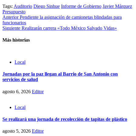
Tags:
Auditorio
Diego Sinhue
Informe de Gobierno
Javier Márquez
Presupuesto
Post
Anterior
Pendiente la asignación de camionetas blindadas para
funcionarios
navigation
Siguiente
Realizarán carrera «Todo México Salvado Vidas»
Más historias
Local
Jornadas por la paz llegan al Barrio de San Antonio con
servicios de salud
agosto 6, 2026
Editor
Local
Se realizará una jornada de recolección de tapitas de plástico
agosto 5, 2026
Editor