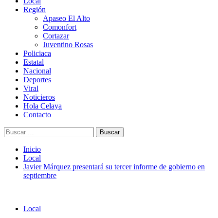
Menú
Local
principal
Región
Apaseo El Alto
Comonfort
Cortazar
Juventino Rosas
Policiaca
Estatal
Nacional
Deportes
Viral
Noticieros
Hola Celaya
Contacto
Buscar:
Inicio
Local
Javier Márquez presentará su tercer informe de gobierno en
septiembre
Local