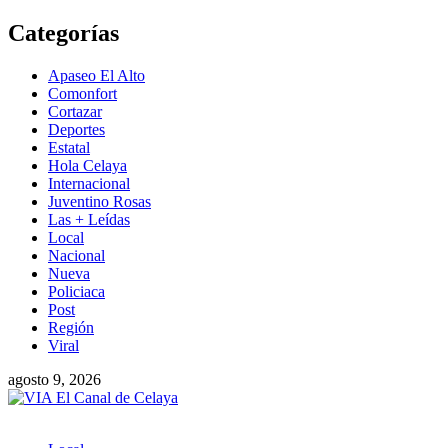
Saltar
Categorías
al
contenido
Apaseo El Alto
Comonfort
Cortazar
Deportes
Estatal
Hola Celaya
Internacional
Juventino Rosas
Las + Leídas
Local
Nacional
Nueva
Policiaca
Post
Región
Viral
agosto 9, 2026