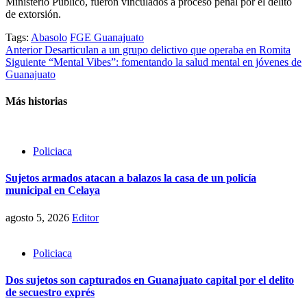
Ministerio Público, fueron vinculados a proceso penal por el delito
de extorsión.
Tags:
Abasolo
FGE Guanajuato
Post
Anterior
Desarticulan a un grupo delictivo que operaba en Romita
Siguiente
“Mental Vibes”: fomentando la salud mental en jóvenes de
navigation
Guanajuato
Más historias
Policiaca
Sujetos armados atacan a balazos la casa de un policía
municipal en Celaya
agosto 5, 2026
Editor
Policiaca
Dos sujetos son capturados en Guanajuato capital por el delito
de secuestro exprés