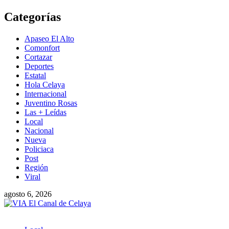
Saltar
Categorías
al
contenido
Apaseo El Alto
Comonfort
Cortazar
Deportes
Estatal
Hola Celaya
Internacional
Juventino Rosas
Las + Leídas
Local
Nacional
Nueva
Policiaca
Post
Región
Viral
agosto 6, 2026