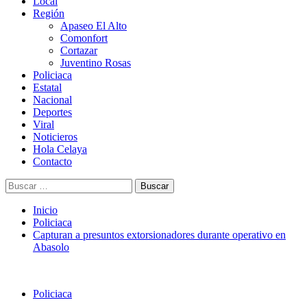
Menú
Local
principal
Región
Apaseo El Alto
Comonfort
Cortazar
Juventino Rosas
Policiaca
Estatal
Nacional
Deportes
Viral
Noticieros
Hola Celaya
Contacto
Buscar:
Inicio
Policiaca
Capturan a presuntos extorsionadores durante operativo en
Abasolo
Policiaca