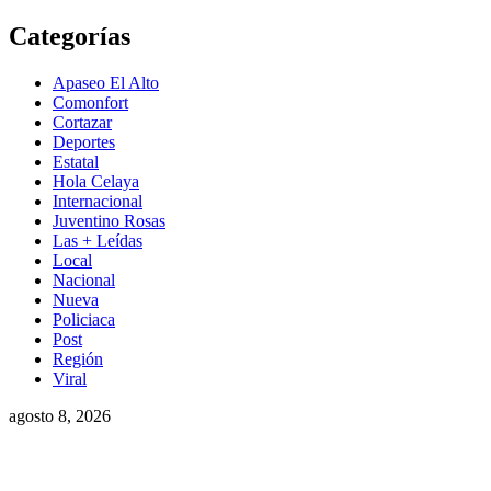
Saltar
Categorías
al
contenido
Apaseo El Alto
Comonfort
Cortazar
Deportes
Estatal
Hola Celaya
Internacional
Juventino Rosas
Las + Leídas
Local
Nacional
Nueva
Policiaca
Post
Región
Viral
agosto 8, 2026