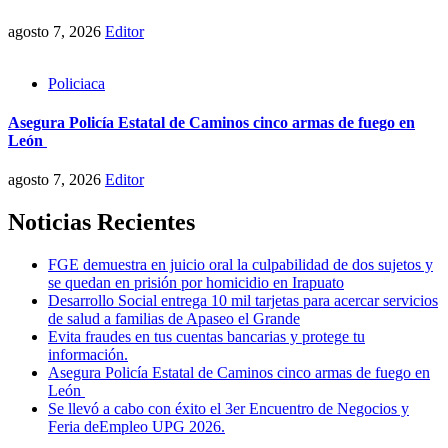
agosto 7, 2026
Editor
Policiaca
Asegura Policía Estatal de Caminos cinco armas de fuego en
León
agosto 7, 2026
Editor
Noticias Recientes
FGE demuestra en juicio oral la culpabilidad de dos sujetos y
se quedan en prisión por homicidio en Irapuato
Desarrollo Social entrega 10 mil tarjetas para acercar servicios
de salud a familias de Apaseo el Grande
Evita fraudes en tus cuentas bancarias y protege tu
información.
Asegura Policía Estatal de Caminos cinco armas de fuego en
León
Se llevó a cabo con éxito el 3er Encuentro de Negocios y
Feria deEmpleo UPG 2026.