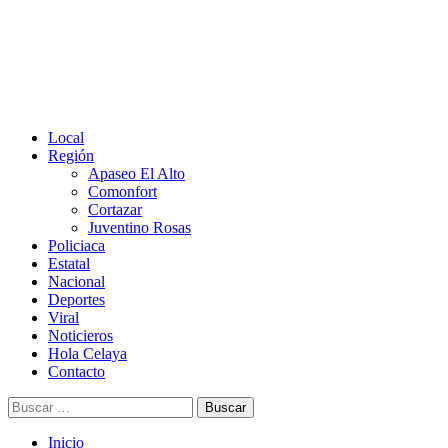
Menú
Local
principal
Región
Apaseo El Alto
Comonfort
Cortazar
Juventino Rosas
Policiaca
Estatal
Nacional
Deportes
Viral
Noticieros
Hola Celaya
Contacto
Buscar:
Inicio