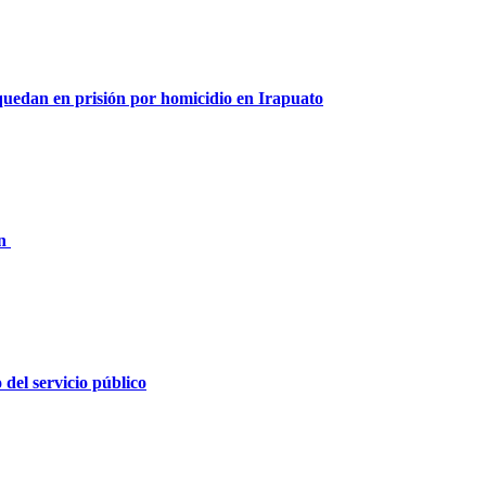
 quedan en prisión por homicidio en Irapuato
ón
 del servicio público