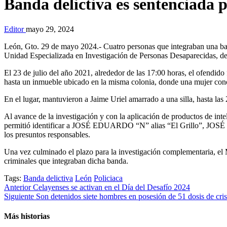
Banda delictiva es sentenciada 
Editor
mayo 29, 2024
León, Gto. 29 de mayo 2024.- Cuatro personas que integraban una band
Unidad Especializada en Investigación de Personas Desaparecidas, de
El 23 de julio del año 2021, alrededor de las 17:00 horas, el ofendid
hasta un inmueble ubicado en la misma colonia, donde una mujer con
En el lugar, mantuvieron a Jaime Uriel amarrado a una silla, hasta l
Al avance de la investigación y con la aplicación de productos de int
permitió identificar a JOSÉ EDUARDO “N” alias “El Grillo”, 
los presuntos responsables.
Una vez culminado el plazo para la investigación complementaria, el Mi
criminales que integraban dicha banda.
Tags:
Banda delictiva
León
Policiaca
Post
Anterior
Celayenses se activan en el Día del Desafío 2024
Siguiente
Son detenidos siete hombres en posesión de 51 dosis de cris
navigation
Más historias