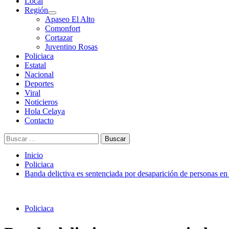
Menú
Local
principal
Región
Apaseo El Alto
Comonfort
Cortazar
Juventino Rosas
Policiaca
Estatal
Nacional
Deportes
Viral
Noticieros
Hola Celaya
Contacto
Buscar:
Inicio
Policiaca
Banda delictiva es sentenciada por desaparición de personas e
Policiaca