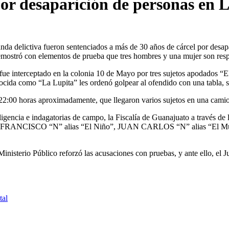
por desaparición de personas en 
a delictiva fueron sentenciados a más de 30 años de cárcel por desapa
mostró con elementos de prueba que tres hombres y una mujer son resp
o fue interceptado en la colonia 10 de Mayo por tres sujetos apodados “
ocida como “La Lupita” les ordenó golpear al ofendido con una tabla, 
as 22:00 horas aproximadamente, que llegaron varios sujetos en una cami
eligencia e indagatorias de campo, la Fiscalía de Guanajuato a través d
JOSÉ FRANCISCO “N” alias “El Niño”, JUAN CARLOS “N” alias “El
nisterio Público reforzó las acusaciones con pruebas, y ante ello, el J
tal