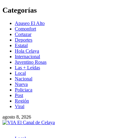
Saltar
Categorías
al
contenido
Apaseo El Alto
Comonfort
Cortazar
Deportes
Estatal
Hola Celaya
Internacional
Juventino Rosas
Las + Leídas
Local
Nacional
Nueva
Policiaca
Post
Región
Viral
agosto 8, 2026