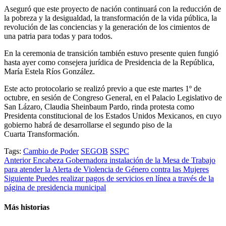
Aseguró que este proyecto de nación continuará con la reducción de
la pobreza y la desigualdad, la transformación de la vida pública, la
revolución de las conciencias y la generación de los cimientos de
una patria para todas y para todos.
En la ceremonia de transición también estuvo presente quien fungió
hasta ayer como consejera jurídica de Presidencia de la República,
María Estela Ríos González.
Este acto protocolario se realizó previo a que este martes 1º de
octubre, en sesión de Congreso General, en el Palacio Legislativo de
San Lázaro, Claudia Sheinbaum Pardo, rinda protesta como
Presidenta constitucional de los Estados Unidos Mexicanos, en cuyo
gobierno habrá de desarrollarse el segundo piso de la
Cuarta Transformación.
Tags:
Cambio de Poder
SEGOB
SSPC
Post
Anterior
Encabeza Gobernadora instalación de la Mesa de Trabajo
para atender la Alerta de Violencia de Género contra las Mujeres
navigation
Siguiente
Puedes realizar pagos de servicios en línea a través de la
página de presidencia municipal
Más historias