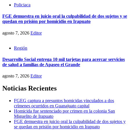
Policiaca
FGE demuestra en juicio oral la culpabilidad de dos sujetos y se
quedan en prisión por homicidio en Irapuato
agosto 7, 2026
Editor
Región
Desarrollo Social entrega 10 mil tarjetas para acercar servicios
de salud a familias de Apaseo el Grande
agosto 7, 2026
Editor
Noticias Recientes
FGEG captura a presuntos homicidas vinculados a dos
crímenes ocurridos en Guanajuato capital
Homicida fue sentenciado por crimen en la colonia San
Miguelito de Irapuato
FGE demuestra en juicio oral la culpabilidad de dos sujetos y
se quedan en prisión por homicidio en Irapuato