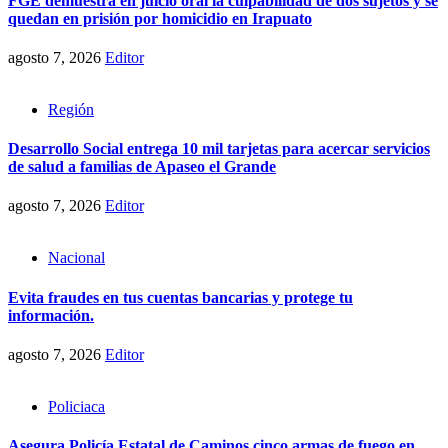
FGE demuestra en juicio oral la culpabilidad de dos sujetos y se
quedan en prisión por homicidio en Irapuato
agosto 7, 2026
Editor
Región
Desarrollo Social entrega 10 mil tarjetas para acercar servicios
de salud a familias de Apaseo el Grande
agosto 7, 2026
Editor
Nacional
Evita fraudes en tus cuentas bancarias y protege tu
información.
agosto 7, 2026
Editor
Policiaca
Asegura Policía Estatal de Caminos cinco armas de fuego en