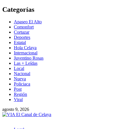
Saltar
Categorías
al
contenido
Apaseo El Alto
Comonfort
Cortazar
Deportes
Estatal
Hola Celaya
Internacional
Juventino Rosas
Las + Leídas
Local
Nacional
Nueva
Policiaca
Post
Región
Viral
agosto 9, 2026