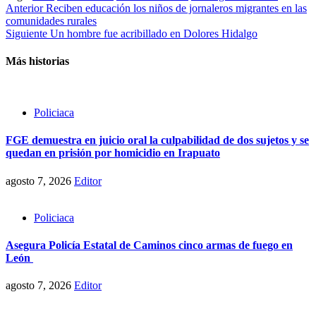
Post
Anterior
Reciben educación los niños de jornaleros migrantes en las
comunidades rurales
navigation
Siguiente
Un hombre fue acribillado en Dolores Hidalgo
Más historias
Policiaca
FGE demuestra en juicio oral la culpabilidad de dos sujetos y se
quedan en prisión por homicidio en Irapuato
agosto 7, 2026
Editor
Policiaca
Asegura Policía Estatal de Caminos cinco armas de fuego en
León
agosto 7, 2026
Editor