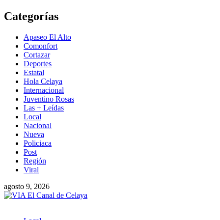
Saltar
Categorías
al
contenido
Apaseo El Alto
Comonfort
Cortazar
Deportes
Estatal
Hola Celaya
Internacional
Juventino Rosas
Las + Leídas
Local
Nacional
Nueva
Policiaca
Post
Región
Viral
agosto 9, 2026