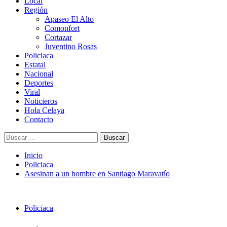
Menú
Local
principal
Región
Apaseo El Alto
Comonfort
Cortazar
Juventino Rosas
Policiaca
Estatal
Nacional
Deportes
Viral
Noticieros
Hola Celaya
Contacto
Buscar:
Inicio
Policiaca
Asesinan a un hombre en Santiago Maravatío
Policiaca