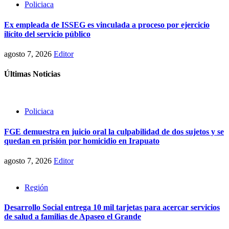
Policiaca
Ex empleada de ISSEG es vinculada a proceso por ejercicio
ilícito del servicio público
agosto 7, 2026
Editor
Últimas Noticias
Policiaca
FGE demuestra en juicio oral la culpabilidad de dos sujetos y se
quedan en prisión por homicidio en Irapuato
agosto 7, 2026
Editor
Región
Desarrollo Social entrega 10 mil tarjetas para acercar servicios
de salud a familias de Apaseo el Grande