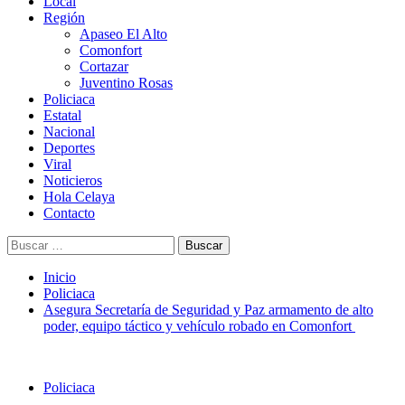
Menú
Local
principal
Región
Apaseo El Alto
Comonfort
Cortazar
Juventino Rosas
Policiaca
Estatal
Nacional
Deportes
Viral
Noticieros
Hola Celaya
Contacto
Buscar:
Inicio
Policiaca
Asegura Secretaría de Seguridad y Paz armamento de alto
poder, equipo táctico y vehículo robado en Comonfort
Policiaca