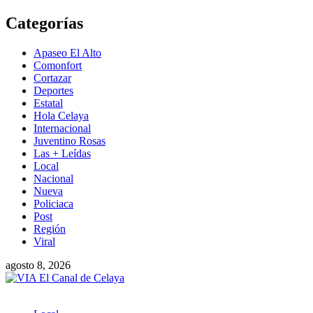
Saltar
Categorías
al
contenido
Apaseo El Alto
Comonfort
Cortazar
Deportes
Estatal
Hola Celaya
Internacional
Juventino Rosas
Las + Leídas
Local
Nacional
Nueva
Policiaca
Post
Región
Viral
agosto 8, 2026