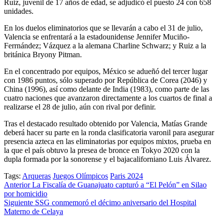
Ruiz, juvenil de 17 años de edad, se adjudicó el puesto 24 con 658
unidades.
En los duelos eliminatorios que se llevarán a cabo el 31 de julio,
Valencia se enfrentará a la estadounidense Jennifer Muciño-
Ferrnández; Vázquez a la alemana Charline Schwarz; y Ruiz a la
británica Bryony Pitman.
En el concentrado por equipos, México se adueñó del tercer lugar
con 1986 puntos, sólo superado por República de Corea (2046) y
China (1996), así como delante de India (1983), como parte de las
cuatro naciones que avanzaron directamente a los cuartos de final a
realizarse el 28 de julio, aún con rival por definir.
Tras el destacado resultado obtenido por Valencia, Matías Grande
deberá hacer su parte en la ronda clasificatoria varonil para asegurar
presencia azteca en las eliminatorias por equipos mixtos, prueba en
la que el país obtuvo la presea de bronce en Tokyo 2020 con la
dupla formada por la sonorense y el bajacaliforniano Luis Álvarez.
Tags:
Arqueras
Juegos Olímpicos
Paris 2024
Post
Anterior
La Fiscalía de Guanajuato capturó a “El Pelón” en Silao
por homicidio
navigation
Siguiente
SSG conmemoró el décimo aniversario del Hospital
Materno de Celaya