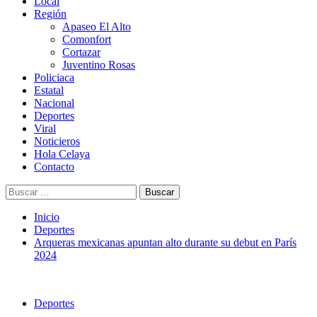
Menú
Local
principal
Región
Apaseo El Alto
Comonfort
Cortazar
Juventino Rosas
Policiaca
Estatal
Nacional
Deportes
Viral
Noticieros
Hola Celaya
Contacto
Buscar:
Inicio
Deportes
Arqueras mexicanas apuntan alto durante su debut en París
2024
Deportes