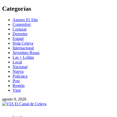
Saltar
Categorías
al
contenido
Apaseo El Alto
Comonfort
Cortazar
Deportes
Estatal
Hola Celaya
Internacional
Juventino Rosas
Las + Leídas
Local
Nacional
Nueva
Policiaca
Post
Región
Viral
agosto 9, 2026